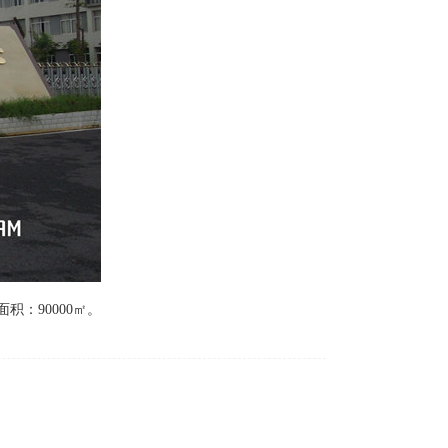
面积：
90000㎡。