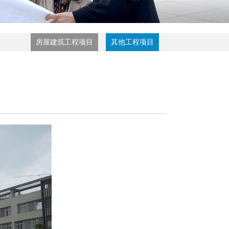
房屋建筑工程项目
其他工程项目