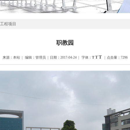
工程项目
职教园
T
T
来源：本站 | 编辑：管理员 | 日期：2017-04-24 | 字体：
T
| 点击量：7296