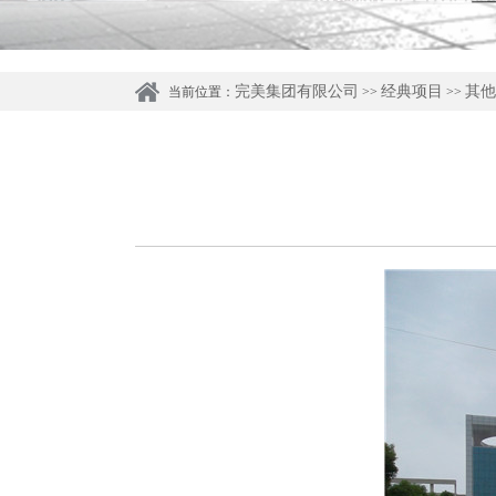
完美集团有限公司
经典项目
其他
当前位置：
>>
>>