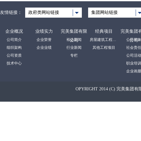
友情链接：
政府类网站链接
集团网站链接
企业概况
业绩实力
完美集团有限
经典项目
完美集团
公司简介
企业荣誉
裕达新闻
房屋建筑工程项目
公司形
公司
公司
组织架构
企业业绩
行业新闻
其他工程项目
社会责
公司资质
专栏
公司活
技术中心
职业培
企业画
OPYRIGHT 2014 (C) 完美集团有