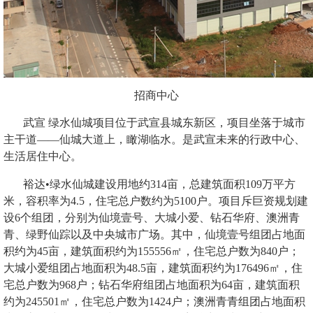
招商中心
武宣 绿水仙城
项目位于武宣县城东新区，项目坐落于城市
主干道——仙城大道上，瞰湖临水。是武宣未来的行政中心、
生活居住中心。
裕达•绿水仙城建设用地约
314
亩，总建筑面积
109
万平方
米，容积率为
4.5
，住宅总户数约为
5100
户。项目斥巨资规划建
设
6
个组团，分别为仙境壹号、大城小爱、钻石华府、澳洲青
青、绿野仙踪以及中央城市广场。其中，仙境壹号组团占地面
积约为
45
亩，建筑面积约为
155556
㎡，住宅总户数为
840
户；
大城小爱组团占地面积为
48.5
亩，建筑面积约为
176496
㎡，住
宅总户数为
968
户；钻石华府组团占地面积为
64
亩，建筑面积
约为
245501
㎡，住宅总户数为
1424
户；澳洲青青组团占地面积