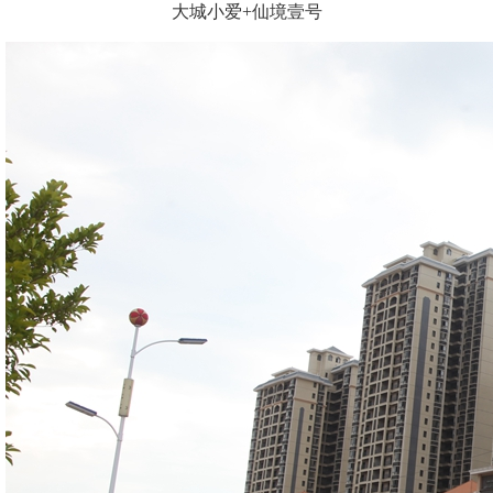
大城小爱+仙境壹号