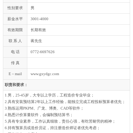
性别要求
男
薪金水平
3001-4000
有效期限
长期有效
联 系 人
蒋先生
电 话
0772-6697626
传 真
E－mail
www.gxydgc.com
职责和要求：
1.男，25-45岁，大专以上学历，工程造价专业毕业；
2.具有安装预结算2年以上工作经验，能独立完成工程投标预算者优先；
3.熟练运用PKPM、广龙、博奥、CAD等软件；
4.熟悉计价算量软件，会编制预结算书；
5.具有专业素养，工作认真细致，责任心强，有吃苦耐劳的精神；
6.持有预算员或造价员证，持注册造价师证者优先考虑；