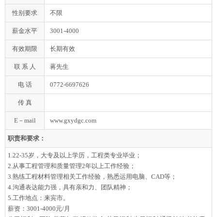
性别要求
不限
薪金水平
3001-4000
有效期限
长期有效
联 系 人
蒋先生
电 话
0772-6697626
传 真
E－mail
www.gxydgc.com
职责和要求：
1.22-35岁，大专及以上学历，工程类专业毕业；
2.从事工程管理和质量管理2年以上工作经验；
3.熟练工程材料管理相关工作经验，熟悉运用电脑、CAD等；
4.沟通表达能力强，具有亲和力、团队精神；
5.工作地点：来宾市。
薪资：3001-4000元/月