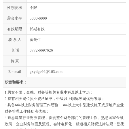
性别要求
不限
薪金水平
5000-6000
有效期限
长期有效
联 系 人
蒋先生
电 话
0772-6697626
传 真
E－mail
gxydgc66@163.com
职责和要求：
1.男女不限，金融、财务等相关专业本科及以上学历；
2.持有相关岗位执业资格证书，中级以上职称等岗优先考虑；
3.具备6年以上财务管理工作经验，3年以上大中型建筑施工或房地产企业
财务管理工作经历者优先；
4.熟悉建筑行业财务管理，负责整个财务部门的管理工作。熟悉国家金融
政策、企业财务制度及流程、会计电算化，精通相关财税法律法规；熟悉