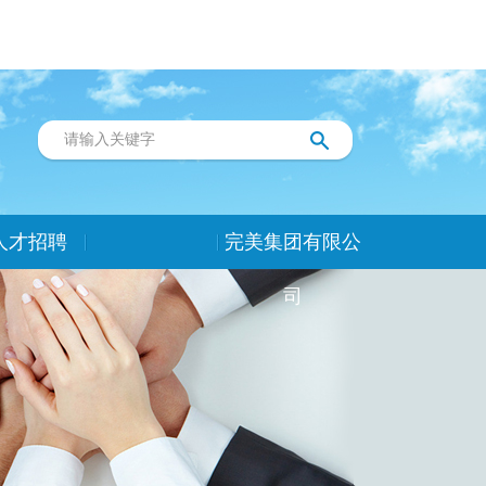
人才招聘
完美集团有限公
司