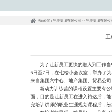
完美集团有限公司
完美集团有限公
当前位置：
>>
工
为了让新员工更快的融入到工作当
6
日至
7
日，在七楼小会议室，举办了为
来自集团六中心、地产集团、贸易公司
新动力训练营的课程设置主要有公
面，目的是让新员工在进入裕达后，能
完培训讲师的职业生涯规划课程后，纷