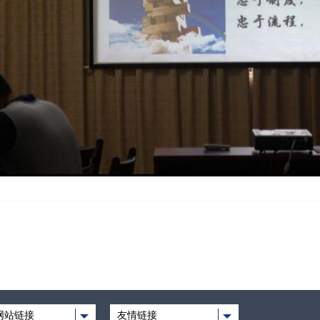
网站链接
友情链接