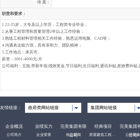
传 真：
职责和要求：
1.22-35岁，大专及以上学历，工程类专业毕业；
2.从事工程管理和质量管理2年以上工作经验；
3.熟练工程材料管理相关工作经验，熟悉运用电脑、CAD等；
4.沟通表达能力强，具有亲和力、团队精神；
5.工作地点：来宾市。
薪资：3001-4000元/月
公司福利：五险,带薪年假,绩效奖金,节日福利,生日福利,通讯补贴,差旅费补贴
友情链接：
政府类网站链接
集团网站链接
企业概况
业绩实力
完美集团有限
经典项目
完美集团
公司简介
企业荣誉
裕达新闻
房屋建筑工程项目
公司形
公司
公司