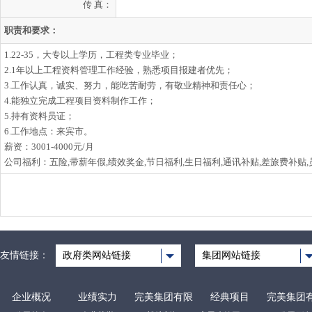
传 真：
职责和要求：
1.22-35，大专以上学历，工程类专业毕业；
2.1年以上工程资料管理工作经验，熟悉项目报建者优先；
3.工作认真，诚实、努力，能吃苦耐劳，有敬业精神和责任心；
4.能独立完成工程项目资料制作工作；
5.持有资料员证；
6.工作地点：来宾市。
薪资：3001-4000元/月
公司福利：五险,带薪年假,绩效奖金,节日福利,生日福利,通讯补贴,差旅费补贴
友情链接：
政府类网站链接
集团网站链接
企业概况
业绩实力
完美集团有限
经典项目
完美集团