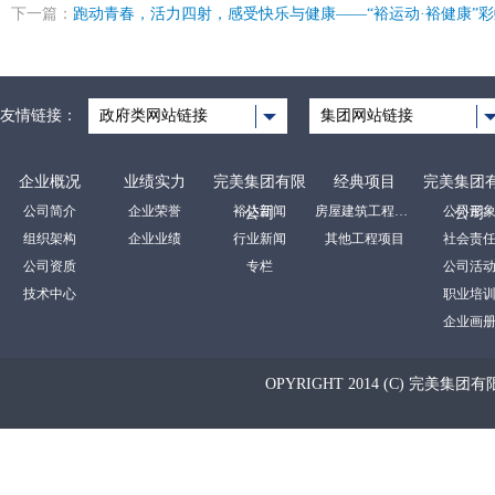
下一篇：
跑动青春，活力四射，感受快乐与健康——“裕运动·裕健康”
友情链接：
政府类网站链接
集团网站链接
企业概况
业绩实力
完美集团有限
经典项目
完美集团
公司简介
企业荣誉
裕达新闻
房屋建筑工程项目
公司形
公司
公司
组织架构
企业业绩
行业新闻
其他工程项目
社会责
公司资质
专栏
公司活
技术中心
职业培
企业画
OPYRIGHT 2014 (C) 完美集团有