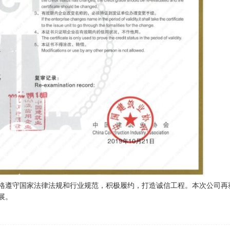
格遵守国家法律法规和行业规范，积极履约，打造诚信工程。本次公司再
展。