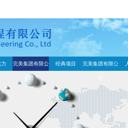
实力
完美集团有限公
经典项目
完美集团有限公
司
司