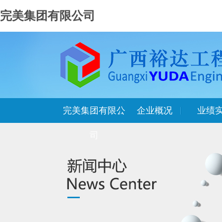
完美集团有限公司
完美集团有限公
企业概况
业绩
司