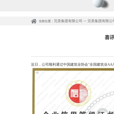
完美集团有限公司
完美集团有限公
当前位置：
>>
喜
近日，公司顺利通过中国建筑业协会“全国建筑业AAA