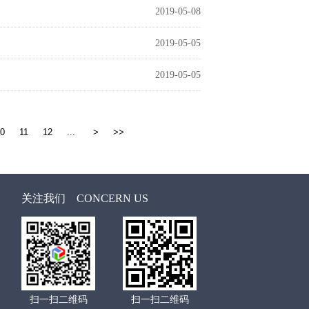
2019-05-08
2019-05-05
2019-05-05
0
11
12
...
>
>>
关注我们
CONCERN US
扫一扫二维码
扫一扫二维码