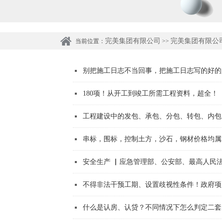
完美集团有限公司
完美集团有限公
当前位置：
>>
别把施工日志不当回事，把施工日志写的好的
180项！从开工到竣工所需工程资料，超全！
工程建设中的发包、承包、分包、转包、内包、
串标，围标，控制土方，沙石，钢材价格均属
安全生产 ▏应急管理部、公安部、最高人民
不得非法干预工期、设置歧视性条件！政府项
什么是认房、认贷？不同情况下怎么判定二套