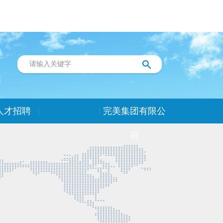
人才招聘
完美集团有限公
司