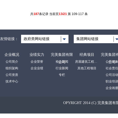
共
187
条记录 当前页
13/21
第 109-117 条
友情链接：
政府类网站链接
集团网站链接
企业概况
业绩实力
完美集团有限
经典项目
完美集团
公司简介
企业荣誉
裕达新闻
房屋建筑工程项目
公司形
公司
公司
组织架构
企业业绩
行业新闻
其他工程项目
社会责
公司资质
专栏
公司活
技术中心
职业培
企业画
OPYRIGHT 2014 (C) 完美集团有