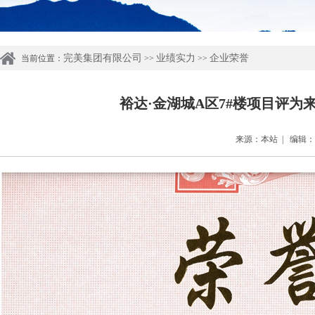
完美集团有限公司
业绩实力
企业荣誉
当前位置：
>>
>>
裕达·金湖城A区7#楼项目评为
来源：本站 | 编辑：管理