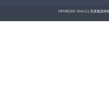
OPYRIGHT 2014 (C) 完美集团有