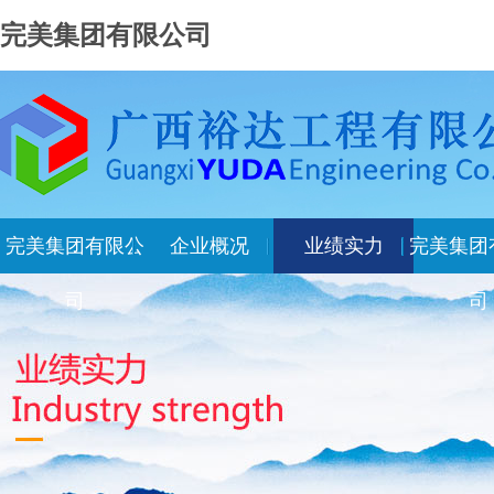
完美集团有限公司
完美集团有限公
企业概况
业绩实力
完美集团
司
司