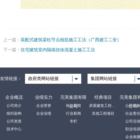
上一篇：
装配式建筑梁柱节点植筋施工工法（广西建工二安）
下一篇：
住宅建筑室内隔墙挂抹混凝土施工工法
友情链接：
政府类网站链接
集团网站链接
企业概况
业绩实力
完美集团有限
经典项目
完美集团
公司简介
企业荣誉
裕达新闻
房屋建筑工程项目
公司形
公司
公司
组织架构
企业业绩
行业新闻
其他工程项目
社会责
公司资质
专栏
公司活
技术中心
职业培
企业画