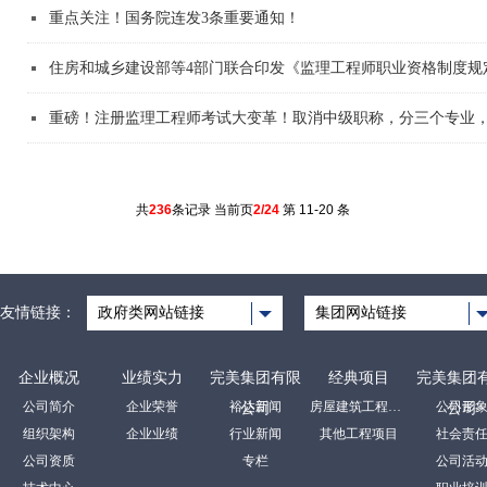
重点关注！国务院连发3条重要通知！
住房和城乡建设部等4部门联合印发《监理工程师职业资格制度规
重磅！注册监理工程师考试大变革！取消中级职称，分三个专业
共
236
条记录 当前页
2/24
第 11-20 条
友情链接：
政府类网站链接
集团网站链接
企业概况
业绩实力
完美集团有限
经典项目
完美集团
公司简介
企业荣誉
裕达新闻
房屋建筑工程项目
公司形
公司
公司
组织架构
企业业绩
行业新闻
其他工程项目
社会责
公司资质
专栏
公司活