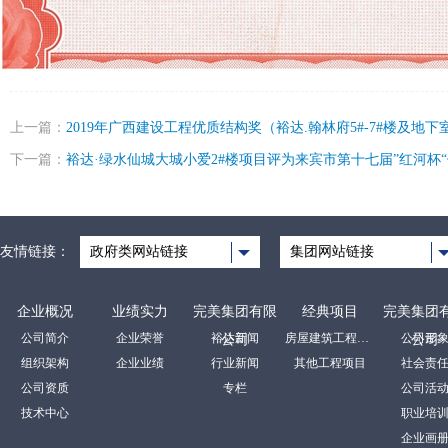
上一篇：
2019年广西建设工程优质结构奖（裕达.翰林府5#-7#楼及地
下一篇：
裕达·绿水仙城大城小爱2#楼项目评为来宾市第十七届”红河杯
友情链接：
政府类网站链接
集团网站链接
企业概况
业绩实力
完美集团有限
经典项目
完美集团
公司简介
企业荣誉
裕达新闻
房屋建筑工程项目
公司形
公司
公司
组织架构
企业业绩
行业新闻
其他工程项目
社会责
公司资质
专栏
公司活
技术中心
职业培
企业画