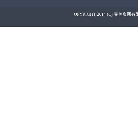
OPYRIGHT 2014 (C) 完美集团有