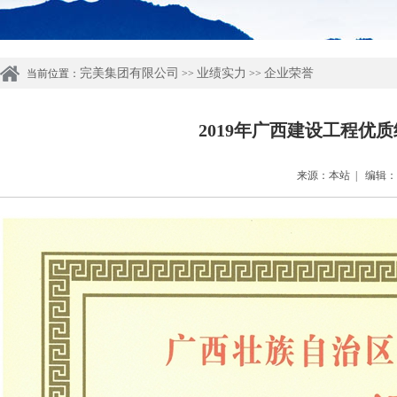
完美集团有限公司
业绩实力
企业荣誉
当前位置：
>>
>>
2019年广西建设工程优质
来源：本站 | 编辑：管理