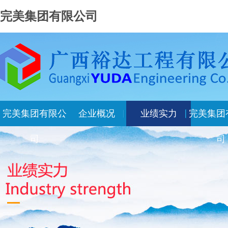
完美集团有限公司
完美集团有限公
企业概况
业绩实力
完美集团
司
司