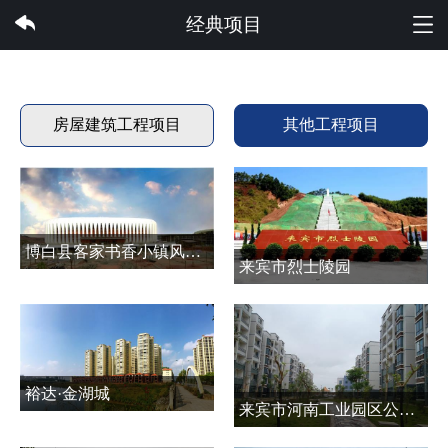
完美集团有限公司
经典项目
房屋建筑工程项目
其他工程项目
博白县客家书香小镇风情商贸城公共基础设施建设项目
来宾市烈士陵园
裕达·金湖城
来宾市河南工业园区公共租赁住房