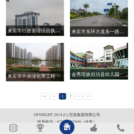
来宾市行政管理综合执法指挥中心项目
来宾市东环大道东一路工程
金秀瑶族自治县幼儿园
来宾市中央绿化带工程
<<
<
1
2
>
>>
OPYRIGHT 2014 (C) 完美集团有限公司
联系电话：0772-6697699（传真）