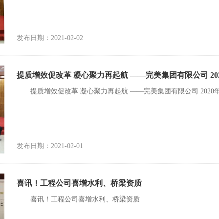
发布日期：
2021-02-02
提质增效促改革 凝心聚力再起航 ——完美集团有限公司 20
提质增效促改革 凝心聚力再起航 ——完美集团有限公司 2020
发布日期：
2021-02-01
喜讯！工程公司喜增水利、桥梁资质
喜讯！工程公司喜增水利、桥梁资质