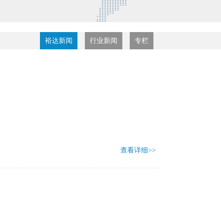
裕达新闻
行业新闻
专栏
查看详细>>