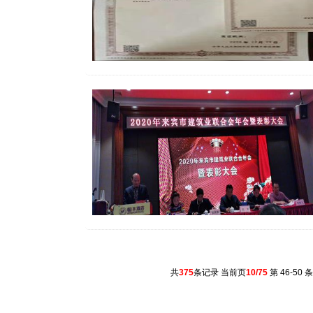
共
375
条记录 当前页
10/75
第 46-50 条