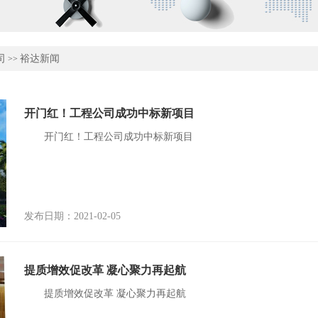
司
裕达新闻
>>
开门红！工程公司成功中标新项目
开门红！工程公司成功中标新项目
发布日期：
2021-02-05
提质增效促改革 凝心聚力再起航
提质增效促改革 凝心聚力再起航