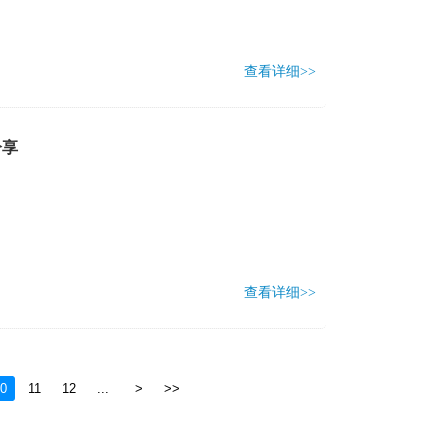
查看详细>>
分享
查看详细>>
0
11
12
...
>
>>