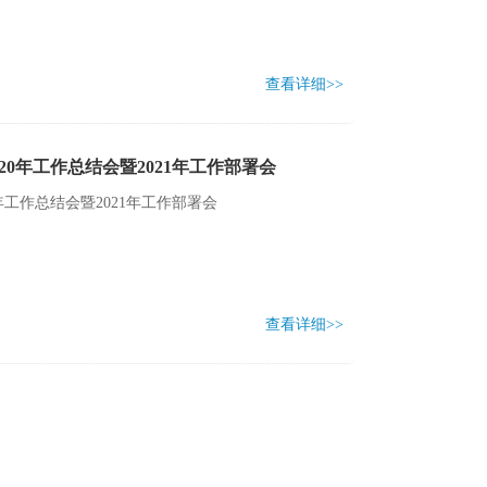
查看详细>>
20年工作总结会暨2021年工作部署会
年工作总结会暨2021年工作部署会
查看详细>>