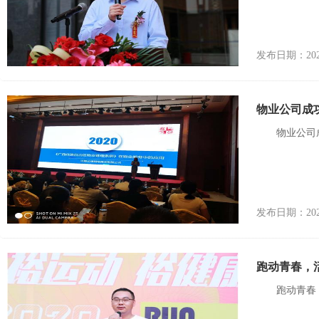
发布日期：
20
物业公司成
物业公司
发布日期：
20
跑动青春，
跑动青春